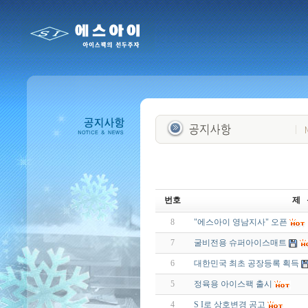
번호
제 
8
"에스아이 영남지사" 오픈
7
굴비전용 슈퍼아이스매트
6
대한민국 최초 공장등록 획득
5
정육용 아이스팩 출시
4
S I로 상호변경 공고